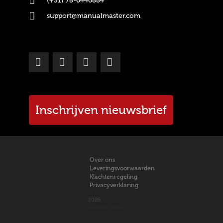
(+31) 78-6446884
support@manualmaster.com
Inschrijven nieuwsbrief
Over ons
Leveringsvoorwaarden
Klachtenregeling
Privacyverklaring
©
2026
ManualMaster